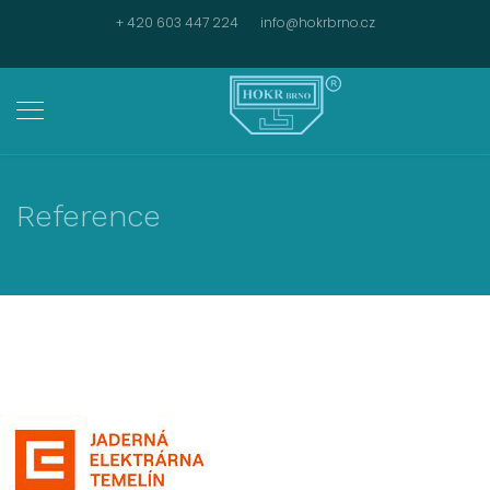
+ 420 603 447 224
info@hokrbrno.cz
Reference