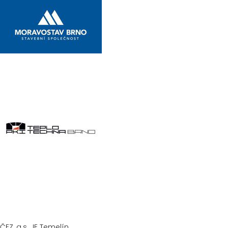
ČEZ, a.s. JE Temelín